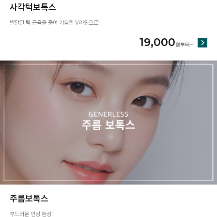
사각턱보톡스
발달된 턱 근육을 줄여 갸름한 V라인으로!
19,000
주름보톡스
부드러운 인상 완성!