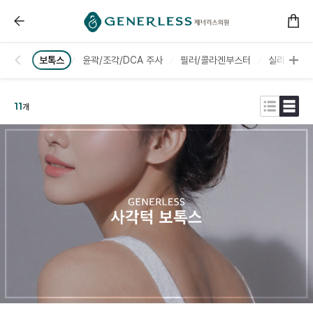
------ 메인 스크립트 ------
부천피부과 :: 시술안내/가격
보톡스
윤곽/조각/DCA 주사
필러/콜라겐부스터
실리프팅/
11
개