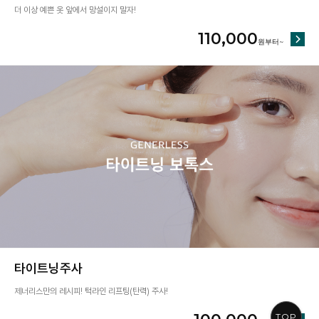
더 이상 예쁜 옷 앞에서 망설이지 말자!
110,000
타이트닝주사
제너리스만의 레시피! 턱라인 리프팅(탄력) 주사!
TOP