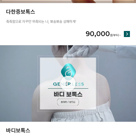
다한증보톡스
축축함으로 자꾸만 위축되는 나, 뽀송뽀송 상쾌하게!
90,000
바디보톡스