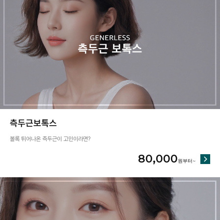
측두근보톡스
볼록 튀어나온 측두근이 고민이라면?
80,000