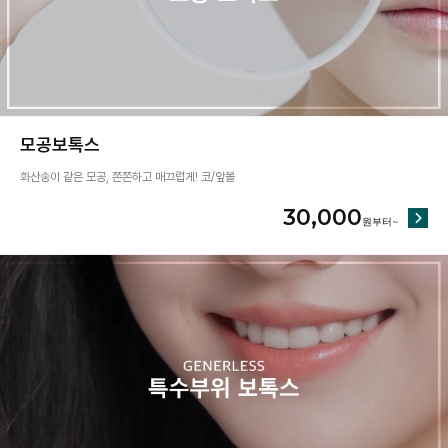
모공보톡스
화산송이 같은 모공, 쫀쫀하고 매끄럽게! 코/앞볼
30,000