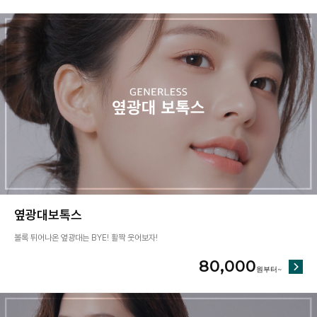
옆광대보톡스
볼록 튀어나온 옆광대는 BYE! 활짝 웃어보자!
80,000