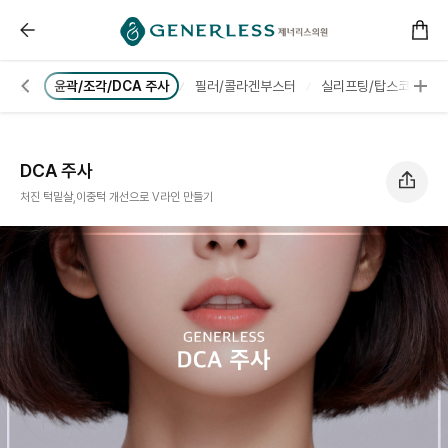
------ 메인 스크립트 ------
DCA 주사 :: 부천피부과
보톡스
윤곽/조각/DCA 주사
필러/콜라겐부스터
실리프팅/탑스코
스
DCA 주사
처진 턱밑살,이중턱 개선으로 V라인 만들기