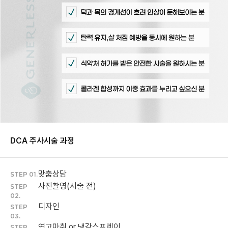
DCA 주사
시술 과정
맞춤상담
STEP 01.
사진촬영(시술 전)
STEP
02.
디자인
STEP
03.
연고마취 or 냉각스프레이
STEP