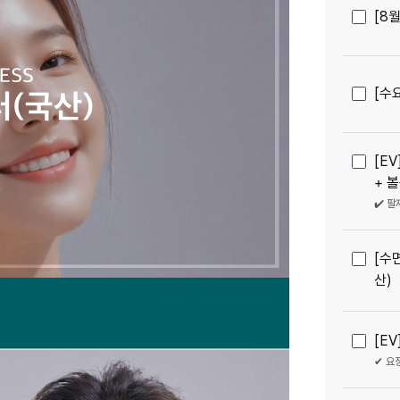
[8
[수
[E
+ 
✔️ 팔
[수
산)
[E
✔ 요