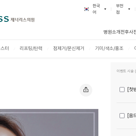
한국
부천
어
점
한국어
GENERLESS :: 제
English
광명본점
병원소개
전후사
천호점
연신내점
부스터
리프팅/탄력
점제거/문신제거
기미/색소/홍조
부천점
다산점
이벤트 시술 (2
일산점
[첫
[옴므