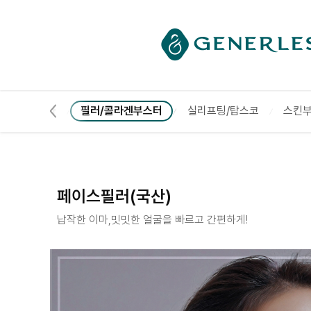
------ 메인 스크립트 ------
페이스필러(국산) :: 부천피부과
각/DCA 주사
필러/콜라겐부스터
실리프팅/탑스코
스킨
페이스필러(국산)
납작한 이마,밋밋한 얼굴을 빠르고 간편하게!