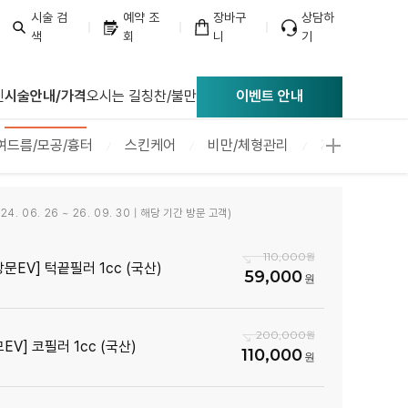
시술 검
예약 조
장바구
상담하
색
회
니
기
너리스의원
진
시술안내/가격
오시는 길
칭찬/불만
이벤트 안내
여드름/모공/흉터
스킨케어
비만/체형관리
제너리스 제로팻
4. 06. 26 ~ 26. 09. 30 | 해당 기간 방문 고객)
110,000
방문EV] 턱끝필러 1cc (국산)
59,000
200,000
EV] 코필러 1cc (국산)
110,000