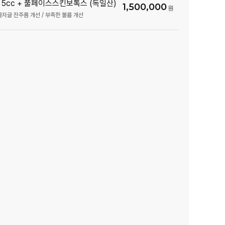
 5cc + 풀페이스스킨보톡스 (독일산)
1,500,000
글자글 잔주름 개선 / 부족한 볼륨 개선