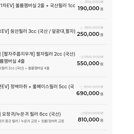
350,000
월1차EV] 볼륨잼버실 2줄 + 국산필러 1cc
190,000
390,000
요EV] 동안필러 3cc (국산 / 앞광대,팔자)
250,000
V] [팔자주름지우개] 팔자필러 2cc (국산)
1,060,000
볼륨잼버실 4줄
550,000
자필러 2cc (국산) + 볼륨잼버실 4줄
면EV] 정맥마취 + 풀페이스필러 5cc (국
900,000
690,000
1,500,000
V] 요정귀/누운귀 필러 6cc (국산)
810,000
정귀 쫑긋 필러 / 누운귀 교정 + 귓볼/귓바퀴 교정