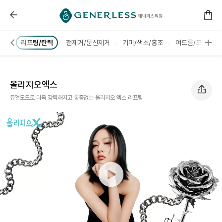
------ 메인 스크립트 ------
올리지오엑스 :: 부천피부과
스터
리프팅/탄력
점제거/문신제거
기미/색소/홍조
여드름/모공/흉터
올리지오엑스
듀얼모드로 더욱 강력해지고 통증없는 올리지오 엑스 리프팅