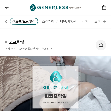
------ 메인 스크립트 ------
피코프락셀 :: 부천피부과
/홍조
여드름/모공/흉터
스킨케어
비만/체형관리
제너리스 제로팻💊
피코프락셀
조직 손상 DOWN! 콜라겐 재생 효과 UP!