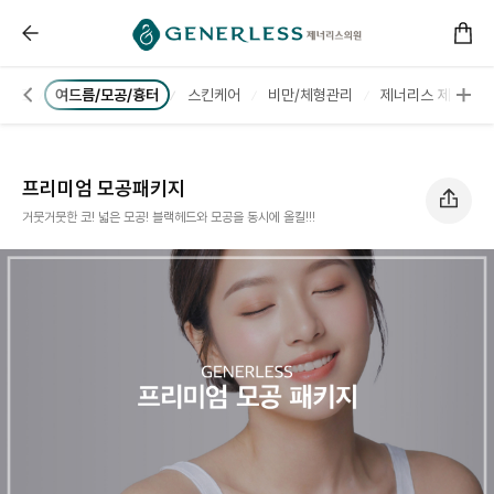
------ 메인 스크립트 ------
프리미엄 모공패키지 :: 부천피부과
/홍조
여드름/모공/흉터
스킨케어
비만/체형관리
제너리스 제로팻💊
프리미엄 모공패키지
거뭇거뭇한 코! 넓은 모공! 블랙헤드와 모공을 동시에 올킬!!!