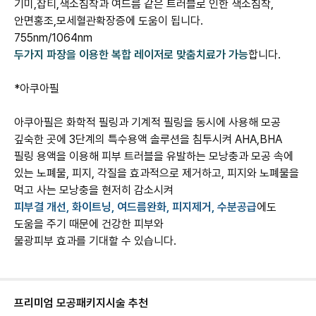
기미,잡티,색소침착과 여드름 같은 트러블로 인한 색소침착,
안면홍조,모세혈관확장증에 도움이 됩니다.
755nm/1064nm
두가지 파장을 이용한 복합 레이저로 맞춤치료가 가능
합니다.
*아쿠아필
아쿠아필은 화학적 필링과 기계적 필링을 동시에 사용해 모공
깊숙한 곳에 3단계의 특수용액 솔루션을 침투시켜 AHA,BHA
필링 용액을 이용해 피부 트러블을 유발하는 모낭충과 모공 속에
있는 노폐물, 피지, 각질을 효과적으로 제거하고, 피지와 노폐물을
피부결 개선, 화이트닝, 여드름완화, 피지제거, 수분공급
에도
도움을 주기 때문에 건강한 피부와
물광피부 효과를 기대할 수 있습니다.
프리미엄 모공패키지
시술 추천