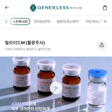
------ 메인 스크립트 ------
릴리이드M (물광주사) :: 부천피부과
탑스코
스킨부스터
리프팅/탄력
점제거/문신제거
기미/색소/홍조
릴리이드M (물광주사)
속부터 촉촉해지는 물광주사, 릴리이드M