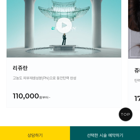
리쥬란
쥬
고농도 피부재생성분(PN)으로 동안탄력 완성
탄력
110,000
1
TOP
상담하기
선택한 시술 예약하기