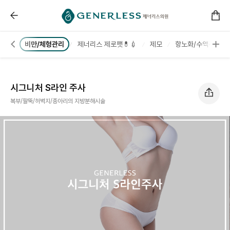
------ 메인 스크립트 ------
시그니처 S라인 주사 :: 부천피부과
케어
비만/체형관리
제너리스 제로팻💊💉
제모
항노화/수액주사
시그니처 S라인 주사
복부/팔뚝/허벅지/종아리의 지방분해시술