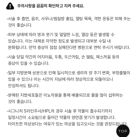
주의사항을 꼼꼼히 확인하고 지켜 주세요.
-
시술 후 흡연, 음주, 사우나/찜질방 출입, 열탕 목욕, 격한 운동은 피해 주는
것이 좋습니다.
-
피부 상태에 따라 멍과 붓기 및 얼얼한 느낌, 열감 등은 발생할 수
있습니다. 이는 대체로 미약한 정도로 발생되고 대부분 수일 내
완화됩니다. 만약 증상이 점점 심해진다면 병원으로 연락 주시기 바랍니다.
-
시술 당일 약간의 어지러움, 두통, 두근거림, 손 떨림, 메스꺼움 등의
증상이 있을 수 있습니다.
-
일부 지방분해 성분으로 인해 일시적으로 생리의 양 주기 변화, 부정출혈이
있을 수 있으나 이는 시간이 지남에 따라 정상적으로 되돌아오니
안심하셔도 됩니다.
-
분해된 지방세포들은 이뇨작용을 통해 배출되므로 물을 많이 섭취하는
것이 좋습니다.
-
시그니처 S라인주사/HPL의 경우 시술 후 약물이 흡수되기까지
일정시간이 소요됨으로 들어간 약물의 양만큼 붓기가 발생합니다.
타이트한 의상보다는 여유가 있는 의상을 입고오시는 것을 권장드립니다.
TOP