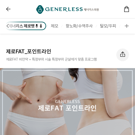
------ 메인 스크립트 ------
제로FAT_포인트라인 :: 부천피부과
리
제너리스 제로팻💊💉
제모
항노화/수액주사
탈모/두피
👰🏻
제로FAT_포인트라인
제로FAT 비만약 + 특정부위 시술 특정부위 군살제거 맞춤 프로그램