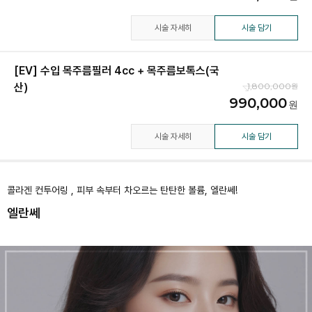
시술 자세히
시술 담기
[EV] 수입 목주름필러 4cc + 목주름보톡스(국
산)
1,800,000
990,000
시술 자세히
시술 담기
콜라겐 컨투어링 , 피부 속부터 차오르는 탄탄한 볼륨, 엘란쎄!
엘란쎄