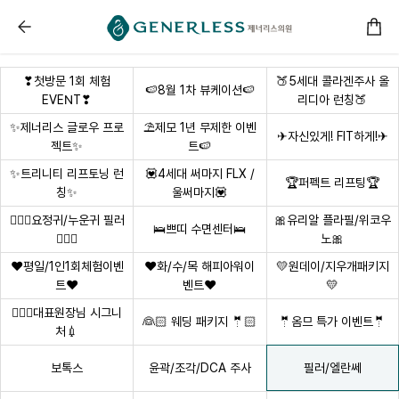
------ 메인 스크립트 ------
필러/엘란쎄 :: 부천피부과
❣첫방문 1회 체험
🍑5세대 콜라겐주사 올
🍉8월 1차 뷰케이션🍉
EVENT❣
리디아 런칭🍑
✨제너리스 글로우 프로
⛱️제모 1년 무제한 이벤
✈자신있게! FIT하게!✈
젝트✨
트🍉
✨트리니티 리프토닝 런
💟4세대 써마지 FLX /
🏆퍼펙트 리프팅🏆
칭✨
울써마지💟
🧚🏻‍♀요정귀/누운귀 필러
🎀유리알 플라필/위코우
🛌쁘띠 수면센터🛌
🧚🏻‍♀
노🎀
❤평일/1인1회체험이벤
❤화/수/목 해피아워이
💛원데이/지우개패키지
트❤
벤트❤
💛
👩🏻‍⚕대표원장님 시그니
👰🏻 웨딩 패키지 🤵🏻
🤵옴므 특가 이벤트🤵
처💉
필러/엘란쎄
보톡스
윤곽/조각/DCA 주사