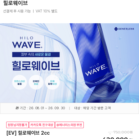
힐로웨이브
선결제 후 사용 가능 ㅣ VAT 10% 별도
🎁 기간 : 26. 08. 01 ~ 26. 09. 30
대상 : 해당 기간 방문 고객
원장님지정불가
카카오톡 친구대상
@제너리스의원 부천
750,000
[EV] 힐로웨이브 2cc