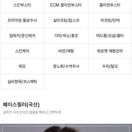
스킨부스터
ECM 콜라겐부스터
콜라겐부스터
프리미엄 물광주사
실리프팅/탑스코
리프팅/탄력
점제거/문신제거
기미/색소/홍조
여드름/모공/흉터
스킨케어
비만/체형
제로팻 체형관리
항노화/수액주사
두피/탈모
제모
실비항목/코스메틱
페이스필러(국산)
납작한 이마,밋밋한 얼굴을 빠르고 간편하게!