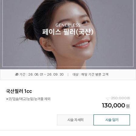
🎁 기간 : 26. 08. 01 ~ 26. 09. 30
대상 : 해당 기간 방문 고객
국산필러 1cc
250,000
※코/입술/애교/눈밑/눈꺼풀 제외
130,000
시술 자세히
시술 담기