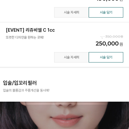
시술 자세히
시술 담기
[EVENT] 리쥬비엘 C 1cc
350,000
또렷한 디자인을 원하는 곳에!
250,000
시술 자세히
시술 담기
입술/입꼬리필러
입술의 볼륨감과 주름개선을 동시에!