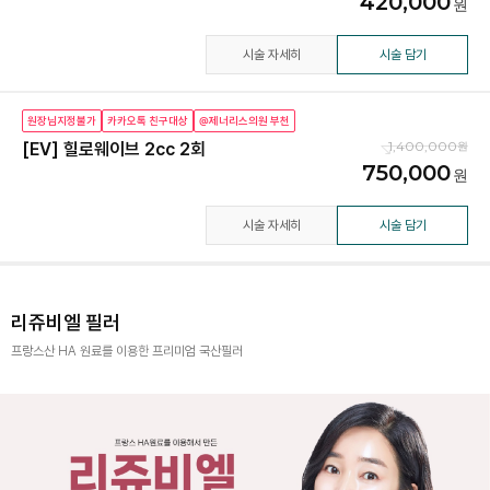
420,000
시술 자세히
시술 담기
원장님지정불가
카카오톡 친구대상
@제너리스의원 부천
1,400,000
[EV] 힐로웨이브 2cc 2회
750,000
시술 자세히
시술 담기
리쥬비엘 필러
프랑스산 HA 원료를 이용한 프리미엄 국산필러