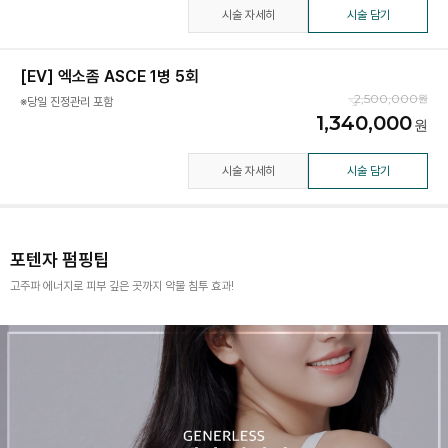
시술 자세히
시술 담기
[EV] 엑소좀 ASCE 1병 5회
2,500,000
※당일 진정관리 포함
1,340,000
시술 자세히
시술 담기
포텐자 펌핑팁
고주파 에너지로 피부 깊은 곳까지 약물 침투 효과!