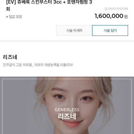
[EV] 쥬베룩 스킨부스터 3cc + 포텐자펌핑 3
회
3,000,000
1,600,000
※ 팁값 포함
시술 자세히
시술 담기
리즈네
진주같이 고운 피부결 , 피부의 재생능력을 되돌리자!