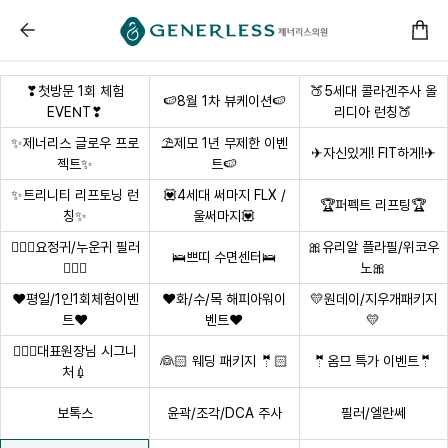
------ 메인 스크립트 ------
스킨부스터 :: 부천피부과
❣첫방문 1회 체험
🍑5세대 콜라겐주사 올
🍉8월 1차 뷰케이션🍉
EVENT❣
리디아 런칭🍑
✨제너리스 글로우 프로
⛱️제모 1년 무제한 이벤
✈자신있게! FIT하게!✈
젝트✨
트🍉
✨트리니티 리프토닝 런
💟4세대 써마지 FLX /
🏆퍼펙트 리프팅🏆
칭✨
울써마지💟
🧚🏻‍♀요정귀/누운귀 필러
🎀유리알 플라필/위코우
🛌쁘띠 수면센터🛌
🧚🏻‍♀
노🎀
❤평일/1인1회체험이벤
❤화/수/목 해피아워이
💛원데이/지우개패키지
트❤
벤트❤
💛
👩🏻‍⚕대표원장님 시그니
👰🏻 웨딩 패키지 🤵🏻
🤵옴므 특가 이벤트🤵
처💉
보톡스
윤곽/조각/DCA 주사
필러/엘란쎄