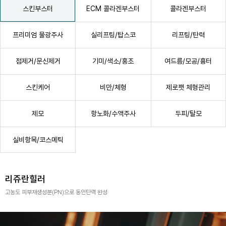
스킨부스터
ECM 콜라겐부스터
콜라겐부스터
프리미엄 물광주사
실리프팅/탑스코
리프팅/탄력
점제거/문신제거
기미/색소/홍조
여드름/모공/흉터
스킨케어
비만/체형
제로팻 체형관리
항노화/수액주사
두피/탈모
제모
실비항목/코스메틱
리쥬란힐러
고농도 피부재생성분(PN)으로 동안탄력 완성