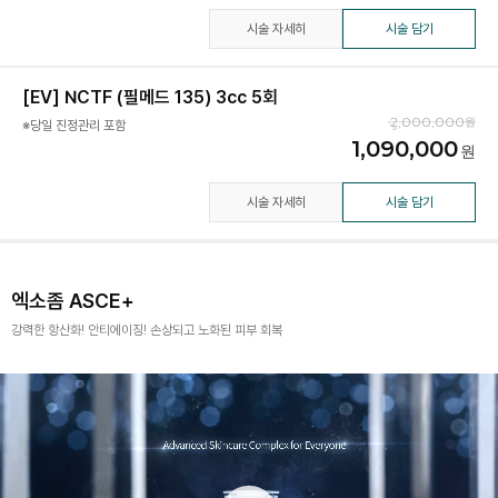
시술 자세히
시술 담기
[EV] NCTF (필메드 135) 3cc 5회
2,000,000
※당일 진정관리 포함
1,090,000
시술 자세히
시술 담기
엑소좀 ASCE+
강력한 항산화! 안티에이징! 손상되고 노화된 피부 회복