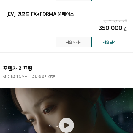
[EV] 인모드 FX+FORMA 풀페이스
690,000
350,000
시술 자세히
시술 담기
포텐자 리프팅
전극타입의 팁으로 다양한 층을 타켓팅!