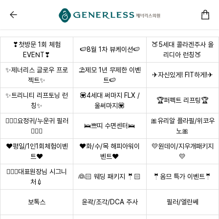
------ 메인 스크립트 ------
리프팅/탄력 :: 부천피부과
❣첫방문 1회 체험
🍑5세대 콜라겐주사 올
🍉8월 1차 뷰케이션🍉
EVENT❣
리디아 런칭🍑
✨제너리스 글로우 프로
⛱️제모 1년 무제한 이벤
✈자신있게! FIT하게!✈
젝트✨
트🍉
✨트리니티 리프토닝 런
💟4세대 써마지 FLX /
🏆퍼펙트 리프팅🏆
칭✨
울써마지💟
🧚🏻‍♀요정귀/누운귀 필러
🎀유리알 플라필/위코우
🛌쁘띠 수면센터🛌
🧚🏻‍♀
노🎀
❤평일/1인1회체험이벤
❤화/수/목 해피아워이
💛원데이/지우개패키지
트❤
벤트❤
💛
👩🏻‍⚕대표원장님 시그니
👰🏻 웨딩 패키지 🤵🏻
🤵옴므 특가 이벤트🤵
처💉
보톡스
윤곽/조각/DCA 주사
필러/엘란쎄