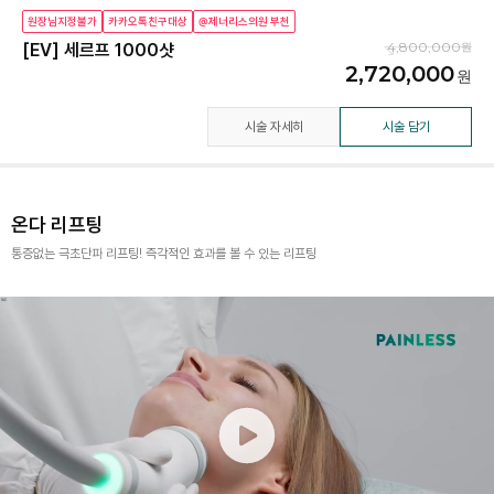
원장님지정불가
카카오톡친구대상
@제너리스의원 부천
4,800,000
[EV] 세르프 1000샷
2,720,000
시술 자세히
시술 담기
온다 리프팅
통증없는 극초단파 리프팅! 즉각적인 효과를 볼 수 있는 리프팅