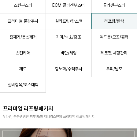
스킨부스터
ECM 콜라겐부스터
콜라겐부스터
리프팅/탄력
프리미엄 물광주사
실리프팅/탑스코
점제거/문신제거
기미/색소/홍조
여드름/모공/흉터
스킨케어
비만/체형
제로팻 체형관리
항노화/수액주사
두피/탈모
제모
실비항목/코스메틱
프리미엄 리프팅패키지
V라인, 쫀쫀탱탱한 피부비결! 제너리스만의 프리미엄 리프팅패키지!