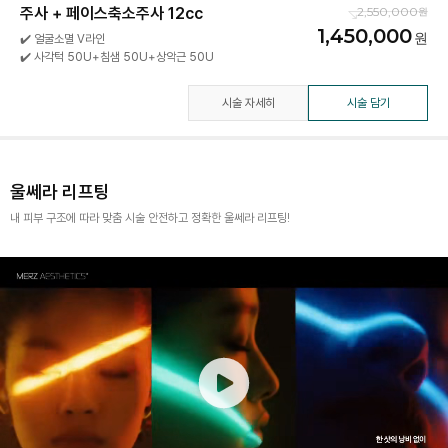
주사 + 페이스축소주사 12cc
2,550,000
1,450,000
✔️ 얼굴소멸 V라인
✔️ 사각턱 50U+침샘 50U+상악근 50U
시술 자세히
시술 담기
울쎄라 리프팅
내 피부 구조에 따라 맞춤 시술 안전하고 정확한 울쎄라 리프팅!